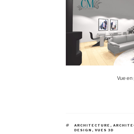
Vue en
ÉTIQUETTES
ARCHITECTURE
,
ARCHITE
DESIGN
,
VUES 3D