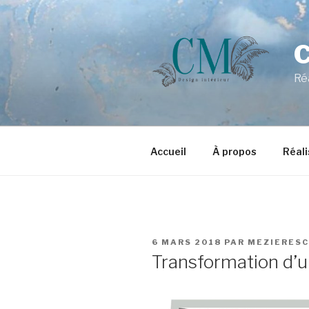
Aller
au
contenu
principal
Ré
Accueil
À propos
Réali
PUBLIÉ
6 MARS 2018
PAR
MEZIERESC
LE
Transformation d’u