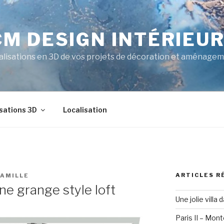
CM DESIGN INTÉRIEU
alisations en 3D de vos projets de décoration et aménagem
sations 3D
Localisation
ARTICLES R
AMILLE
ne grange style loft
Une jolie villa 
Paris II – Mon