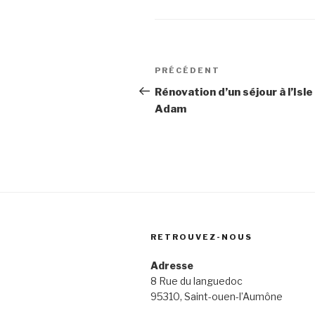
Navigation
PRÉCÉDENT
Article
de
précédent
Rénovation d’un séjour à l’Isle
Adam
l’article
RETROUVEZ-NOUS
Adresse
8 Rue du languedoc
95310, Saint-ouen-l’Aumône